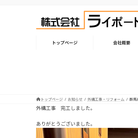
コ
ナ
ン
ビ
テ
ゲ
ン
ー
ツ
シ
へ
ョ
トップページ
会社概要
ス
ン
キ
に
ッ
移
プ
動
トップページ
お知らせ
外構工事・リフォーム
群馬
外構工事 完工しました。
ありがとうございました。