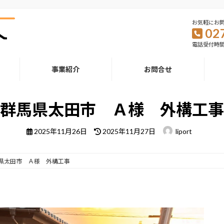
お気軽にお
02
電話受付時間：1
事業紹介
お問合せ
群馬県太田市 Ａ様 外構工事
最
2025年11月26日
2025年11月27日
liport
終
更
新
日
県太田市 Ａ様 外構工事
時
: